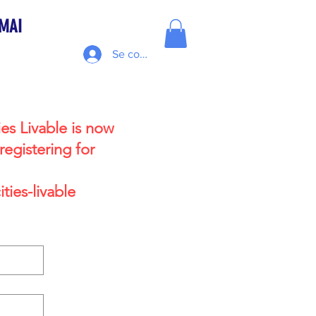
 MAI
Se connecter
ies Livable is now
egistering for
ties-livable