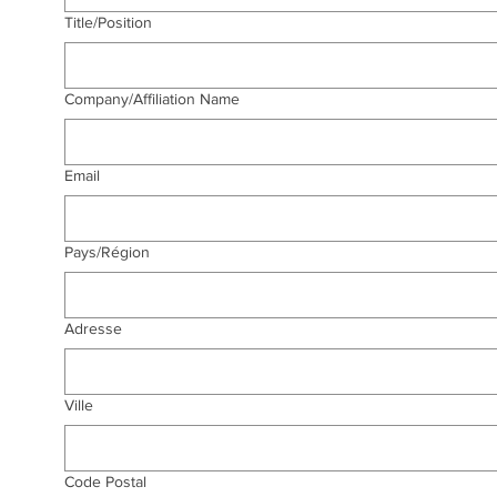
Title/Position
Company/Affiliation Name
Email
Multi-line address
Pays/Région
Adresse
Ville
Code Postal