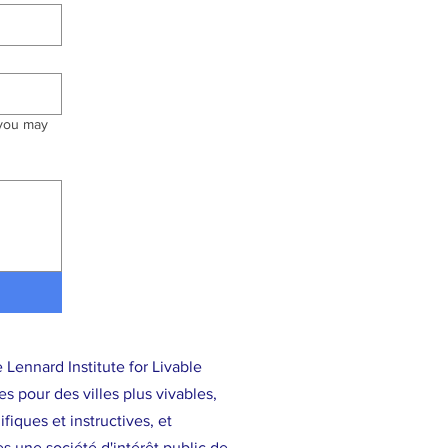
 you may
 Lennard Institute for Livable
 pour des villes plus vivables,
iques et instructives, et
s une société d'intérêt public de