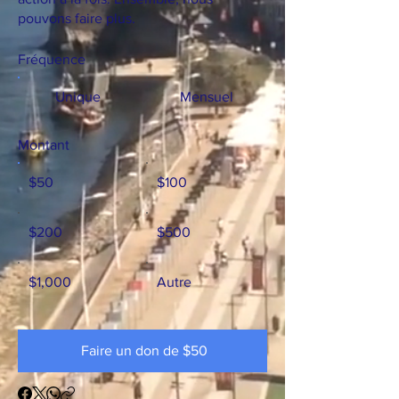
pouvons faire plus.
Fréquence
Unique
Mensuel
Montant
$50
$100
$200
$500
$1,000
Autre
Faire un don de $50