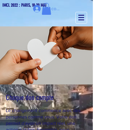
IMCL 2022 : PARIS, 18-20 MAI
Se connecter
Chaque don compte
Le changement commence avec des
personnes comme vous. Votre don
permet d'avoir un impact réel, une
action à la fois. Ensemble, nous