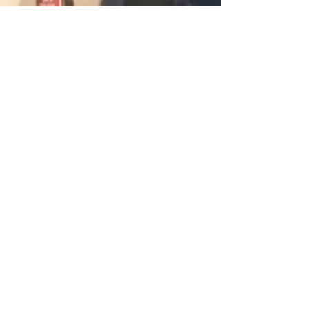
Abonnez-vous à notre newsletter
Abonnez-vous maintenant
FACEBOOK
TWITTER
INSTAGRAM
Termes et conditions et politique de confidentialité
NOUS CONTACTER >
Tél. :
(503) 383-1735
Courriel :
info@livablecities.org