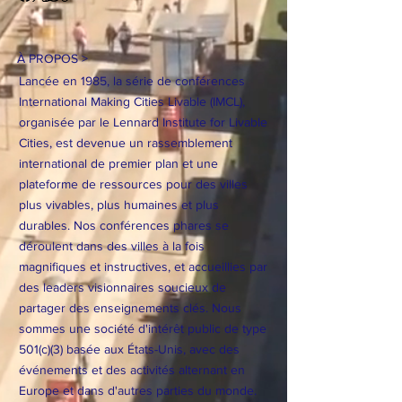
À PROPOS >
Lancée en 1985, la série de conférences
International Making Cities Livable (IMCL),
organisée par le Lennard Institute for Livable
Cities, est devenue un rassemblement
international de premier plan et une
plateforme de ressources pour des villes
plus vivables, plus humaines et plus
durables. Nos conférences phares se
déroulent dans des villes à la fois
magnifiques et instructives, et accueillies par
des leaders visionnaires soucieux de
partager des enseignements clés. Nous
sommes une société d'intérêt public de type
501(c)(3) basée aux États-Unis, avec des
événements et des activités alternant en
Europe et dans d'autres parties du monde.