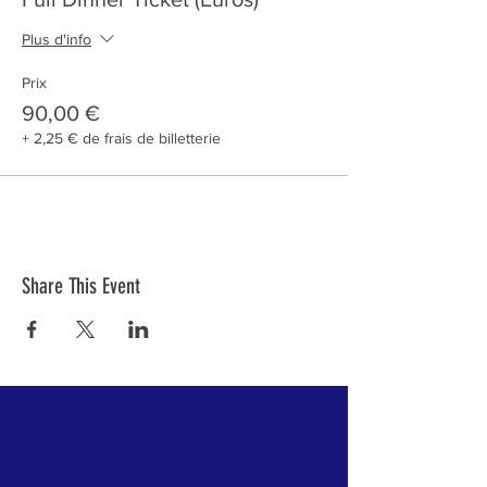
Plus d'info
Prix
90,00 €
+ 2,25 € de frais de billetterie
Share This Event
À PROPOS >
Lancée en 1985, la série de conférences
International Making Cities Livable (IMCL),