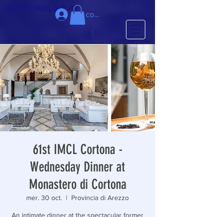
IMCL 2022 : PARIS, 18-20 MAI
Se connecter
61st IMCL Cortona -
Wednesday Dinner at
Monastero di Cortona
mer. 30 oct.
  |  
Provincia di Arezzo
An intimate dinner at the spectacular former