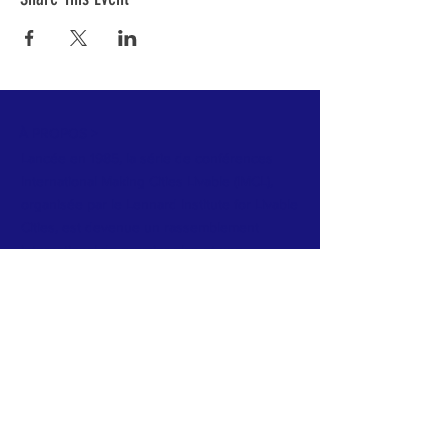
À PROPOS >
Lancée en 1985, la série de conférences
International Making Cities Livable (IMCL),
organisée par le Lennard Institute for Livable
Cities, est devenue un rassemblement
international de premier plan et une
plateforme de ressources pour des villes
plus vivables, plus humaines et plus
durables. Nos conférences phares se
déroulent dans des villes à la fois
magnifiques et instructives, et accueillies par
des leaders visionnaires soucieux de
partager des enseignements clés. Nous
sommes une société d'intérêt public de type