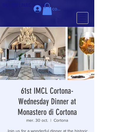
IMCL 2022 : PARIS, 18-20 MAI
Se connecter
61st IMCL Cortona-
Wednesday Dinner at
Monastero di Cortona
mer. 30 oct.
  |  
Cortona
Join us for a wonderful dinner at the historic