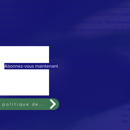
nt international de premier plan et une plateforme de ressources
 conférences phares se déroulent dans des villes à la fois magnif
naires soucieux de partager des enseignements clés. Nous somme
s, avec des événements et des activités alternant en Europe et d
FACEBOOK
NOU
TWITTER
Tél. 
INSTAGRAM
Courr
Abonnez-vous maintenant
© 20
Termes et conditions et politique de confidentialité
Insti
Inte
Site