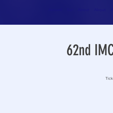
Accueil
Sur
About
About
A
62nd IMC
Tick