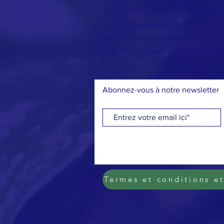
Cities, est devenue un rassembleme
plus humaines et plus durables. Nos
accueillies par des leaders vision
type 501(c)(3) basée aux États-Uni
Abonnez-vous à notre newsletter