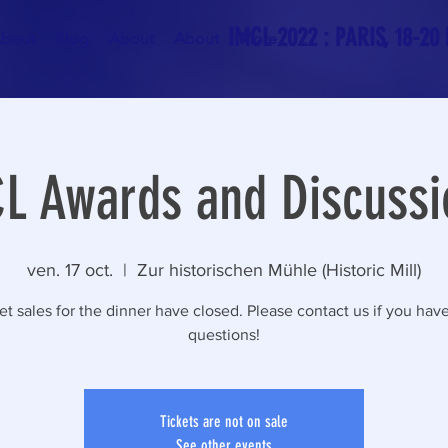
IMCL 2022 : PARIS, 18-20
bout
Blog
About
About
More
L Awards and Discussi
ven. 17 oct.
  |  
Zur historischen Mühle (Historic Mill)
et sales for the dinner have closed. Please contact us if you hav
questions!
Tickets are not on sale
See other events