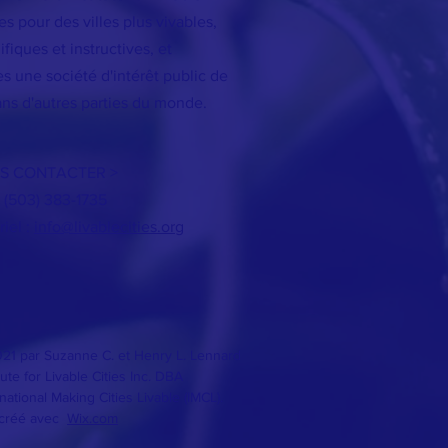
 pour des villes plus vivables,
iques et instructives, et
s une société d'intérêt public de
ans d'autres parties du monde.
S CONTACTER >
: (503) 383-1735
iel :
info@livablecities.org
21 par Suzanne C. et Henry L. Lennard
tute for Livable Cities Inc. DBA
rnational Making Cities Livable (IMCL).
 créé avec
Wix.com