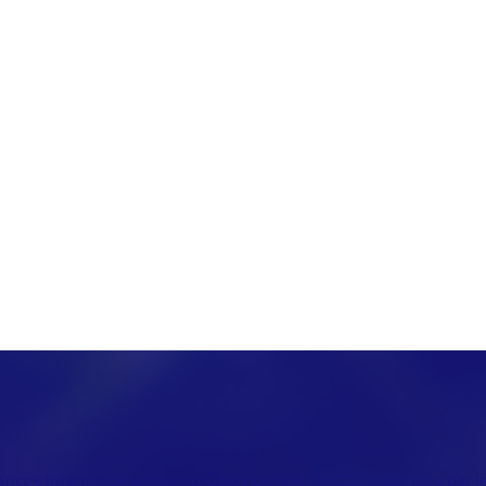
nces International Making Cities Livable (IMCL), organisée par le