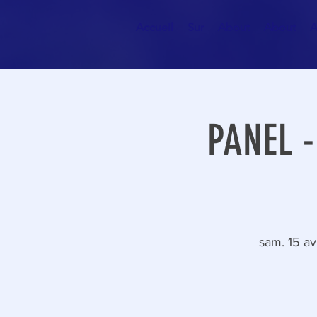
Accueil
Sur
About
About
A
PANEL -
sam. 15 av