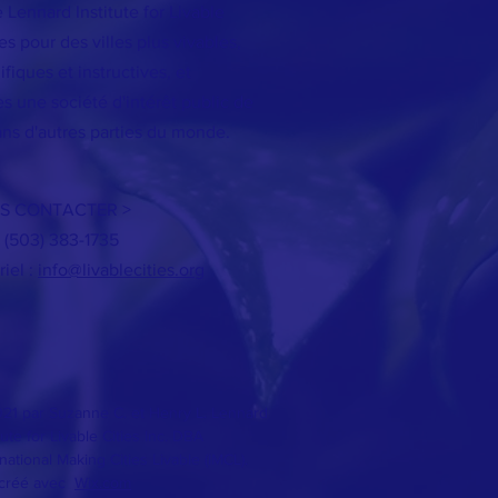
 Lennard Institute for Livable
 pour des villes plus vivables,
iques et instructives, et
s une société d'intérêt public de
ans d'autres parties du monde.
S CONTACTER >
: (503) 383-1735
iel :
info@livablecities.org
21 par Suzanne C. et Henry L. Lennard
tute for Livable Cities Inc. DBA
rnational Making Cities Livable (IMCL).
 créé avec
Wix.com