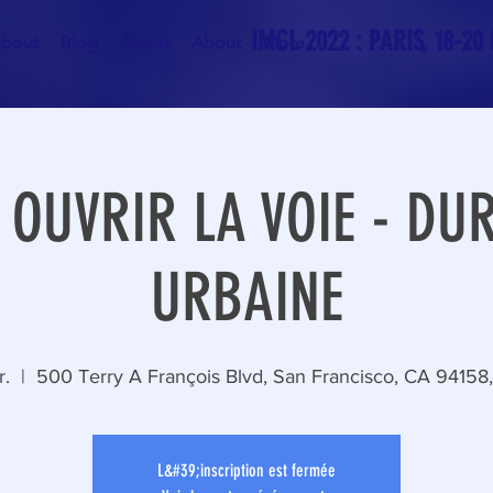
IMCL 2022 : PARIS, 18-20
bout
Blog
About
About
More
 OUVRIR LA VOIE - DU
URBAINE
r.
  |  
500 Terry A François Blvd, San Francisco, CA 94158,
L&#39;inscription est fermée