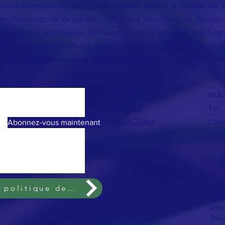
nces International Making Cities Livable (IMCL), organisée par le
nt international de premier plan et une plateforme de ressources
 conférences phares se déroulent dans des villes à la fois magnif
naires soucieux de partager des enseignements clés. Nous somme
s, avec des événements et des activités alternant en Europe et d
FACEBOOK
NOU
TWITTER
Tél. 
INSTAGRAM
Courr
Abonnez-vous maintenant
© 20
Termes et conditions et politique de confidentialité
Insti
Inte
Site