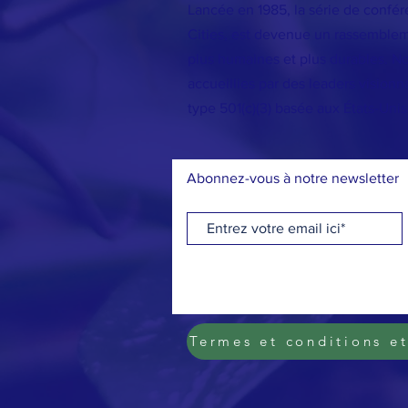
Lancée en 1985, la série de confére
Cities, est devenue un rassembleme
plus humaines et plus durables. Nos
accueillies par des leaders vision
type 501(c)(3) basée aux États-Uni
Abonnez-vous à notre newsletter