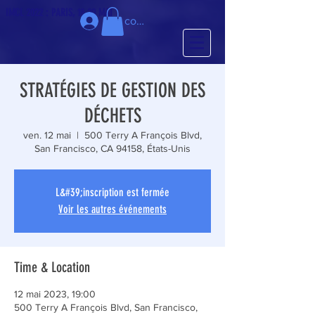
IMCL 2022 : PARIS, 18-20 MAI
Se connecter
STRATÉGIES DE GESTION DES
DÉCHETS
ven. 12 mai
  |  
500 Terry A François Blvd,
San Francisco, CA 94158, États-Unis
L&#39;inscription est fermée
Voir les autres événements
Time & Location
12 mai 2023, 19:00
500 Terry A François Blvd, San Francisco,