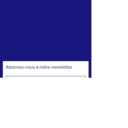
déroulent dans des villes à la fois
magnifiques et instructives, et accueillies par
des leaders visionnaires soucieux de
partager des enseignements clés. Nous
sommes une société d'intérêt public de type
501(c)(3) basée aux États-Unis, avec des
événements et des activités alternant en
Europe et dans d'autres parties du monde.
Abonnez-vous à notre newsletter
Abonnez-vous maintenant
FACEBOOK
TWITTER