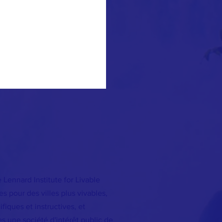
 Lennard Institute for Livable
 pour des villes plus vivables,
iques et instructives, et
s une société d'intérêt public de