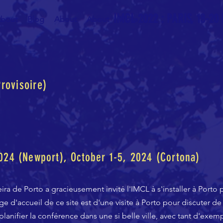
IMCL 2022 : PARIS, 18-20
bout
Blog
About
About
More
rovisoire)
2024 (Newport), October 1-5, 2024 (Cortona)
ira de Porto a gracieusement invité l'IMCL à s'installer à Porto
age d'accueil de ce site est d'une visite à Porto pour discuter 
lanifier la conférence dans une si belle ville, avec tant d'exe