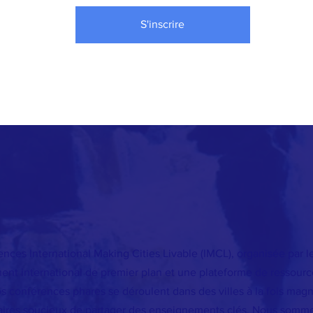
S'inscrire
nces International Making Cities Livable (IMCL), organisée par le
nt international de premier plan et une plateforme de ressources
 conférences phares se déroulent dans des villes à la fois magnif
naires soucieux de partager des enseignements clés. Nous somme