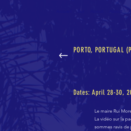
Accueil
Sur
About
About
A
PORTO, PORTUGAL (P
Dates: April 28-30, 
Le maire Rui More
La vidéo sur la p
sommes ravis de p