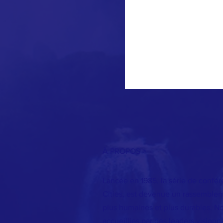
À PROPOS >
Lancée en 1985, la série de confére
Cities, est devenue un rassembleme
plus humaines et plus durables. Nos
accueillies par des leaders vision