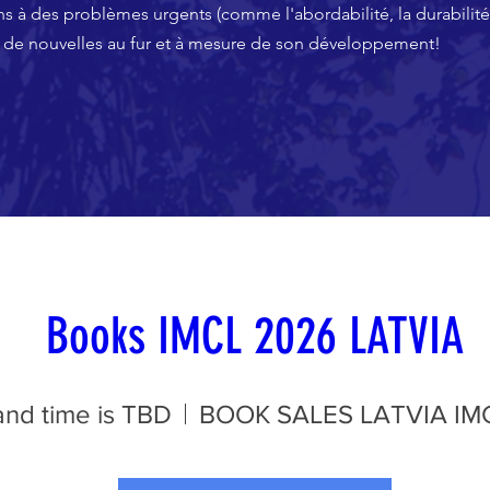
s à des problèmes urgents (comme l'abordabilité, la durabilité et
 de nouvelles au fur et à mesure de son développement!
Books IMCL 2026 LATVIA
and time is TBD
BOOK SALES LATVIA IM